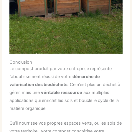
Conclusion
Le compost produit par votre entreprise représente
l’aboutissement réussi de votre
démarche de
valorisation des biodéchets
. Ce n’est plus un déchet à
gérer, mais une
véritable ressource
aux multiples
applications qui enrichit les sols et boucle le cycle de la
matière organique.
Qu’il nourrisse vos propres espaces verts, ou les sols de
votre territoire, votre compost concrétise votre