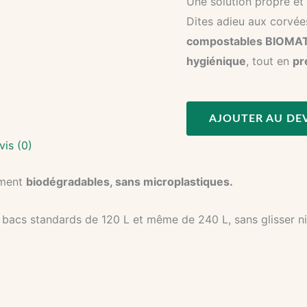
Une solution propre et
Dites adieu aux corvée
compostables BIOMAT®
hygiénique
, tout en
pr
AJOUTER AU DE
vis (0)
lement
biodégradables, sans microplastiques.
bacs standards de 120 L et même de 240 L, sans glisser ni