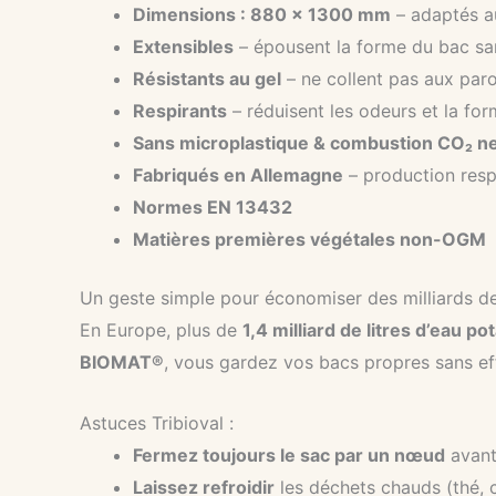
Dimensions : 880 x 1300 mm
– adaptés a
Extensibles
– épousent la forme du bac san
Résistants au gel
– ne collent pas aux paro
Respirants
– réduisent les odeurs et la for
Sans microplastique & combustion CO₂ n
Fabriqués en Allemagne
– production resp
Normes EN 13432
Matières premières végétales non-OGM
Un geste simple pour économiser des milliards de 
En Europe, plus de
1,4 milliard de litres d’eau po
BIOMAT®
, vous gardez vos bacs propres sans eff
Astuces Tribioval :
Fermez toujours le sac par un nœud
avant
Laissez refroidir
les déchets chauds (thé, c