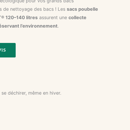
 écologique pour vos grands bacs
s de nettoyage des bacs ! Les
sacs poubelle
 120–140 litres
assurent une
collecte
éservant l’environnement
.
VIS
 se déchirer, même en hiver.