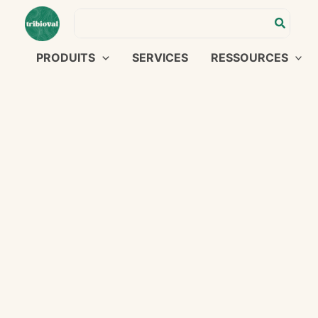
Aller
Search
au
for:
contenu
PRODUITS
SERVICES
RESSOURCES